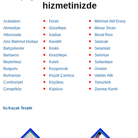
hizmetinizde
Acıbadem
Ferah
Mehmet Akif Ersoy
Ahmediye
Güzeltepe
Mimar Sinan
Altunizade
İcadiye
Murat Reis
Aziz Mahmut Hüdayi
Kandilli
Salacak
Bahçelievler
Kısıklı
Selamiali
Barbaros
Kirazlıtepe
Selimiye
Beylerbeyi
Kuleli
Sultantepe
Bulgurlu
Kuzguncuk
Ünalan
Burhaniye
Küçük Çamlıca
Validei Atik
Cumhuriyet
Küçüksu
Yavuztürk
Çengelköy
Küplüce
Zeynep Kamil
Su Kaçak Tespiti