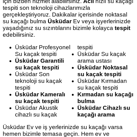
için bizden hizmet alabilirsiniz.
Acil
hızlı su kaçağı
tespiti son teknoloji cihazlarımızla
gerçekleştiriyoruz. Dakikalar içerisinde noktasal
su kaçağı bulma
Üsküdar
Ev veya işyerlerinizde
yaşadığınız su sızıntılarını bizimle kolayca
tespit
edebilirsiniz.
Üsküdar Profesyonel
tespiti
Su kaçak tespiti
Üsküdar Su kaçak
Üsküdar Garantili
arama ustası
su kaçak tespiti
Üsküdar Noktasal
Üsküdar Son
su kaçak tespiti
teknoloji su kaçak
Üsküdar Kırmadan
tespiti
su kaçak tespiti
Üsküdar Kameralı
Kırmadan su kaçağı
su kaçak tespiti
bulma
Üsküdar Akustik
Üsküdar Cihazlı su
cihazlı su kaçak
kaçağı arama
Üsküdar Ev ve iş yerlerinizde su kaçağı varsa
hemen bizimle temasa geçin. Hem ev ve