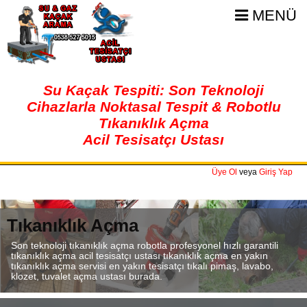
MENÜ
Su Kaçak Tespiti: Son Teknoloji
Cihazlarla Noktasal Tespit & Robotlu
Tıkanıklık Açma
Acil Tesisatçı Ustası
Üye Ol
veya
Giriş Yap
Tıkanıklık Açma
Son teknoloji tıkanıklık açma robotla profesyonel hızlı garantili
tıkanıklık açma acil tesisatçı ustası tıkanıklık açma en yakın
tıkanıklık açma servisi en yakın tesisatçı tıkalı pimaş, lavabo,
klozet, tuvalet açma ustası burada.