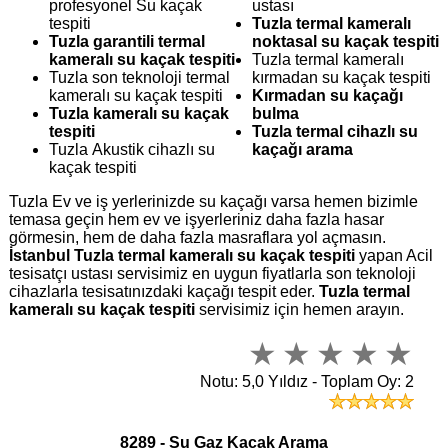
profesyonel Su kaçak
ustası
tespiti
Tuzla termal kameralı
Tuzla garantili termal
noktasal su kaçak tespiti
kameralı su kaçak tespiti
Tuzla termal kameralı
Tuzla son teknoloji termal
kırmadan su kaçak tespiti
kameralı su kaçak tespiti
Kırmadan su kaçağı
Tuzla kameralı su kaçak
bulma
tespiti
Tuzla termal cihazlı su
Tuzla Akustik cihazlı su
kaçağı arama
kaçak tespiti
Tuzla Ev ve iş yerlerinizde su kaçağı varsa hemen bizimle
temasa geçin hem ev ve işyerleriniz daha fazla hasar
görmesin, hem de daha fazla masraflara yol açmasın.
İstanbul Tuzla termal kameralı su kaçak tespiti
yapan Acil
tesisatçı ustası servisimiz en uygun fiyatlarla son teknoloji
cihazlarla tesisatınızdaki kaçağı tespit eder.
Tuzla termal
kameralı su kaçak tespiti
servisimiz için hemen arayın.
Notu: 5,0 Yıldız - Toplam Oy: 2
8289 - Su Gaz Kaçak Arama