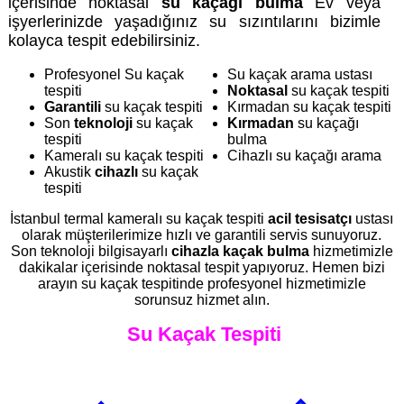
içerisinde noktasal
su kaçağı bulma
Ev veya
işyerlerinizde yaşadığınız su sızıntılarını bizimle
kolayca tespit edebilirsiniz.
Profesyonel Su kaçak
Su kaçak arama ustası
tespiti
Noktasal
su kaçak tespiti
Garantili
su kaçak tespiti
Kırmadan su kaçak tespiti
Son
teknoloji
su kaçak
Kırmadan
su kaçağı
tespiti
bulma
Kameralı su kaçak tespiti
Cihazlı su kaçağı arama
Akustik
cihazlı
su kaçak
tespiti
İstanbul termal kameralı su kaçak tespiti
acil tesisatçı
ustası
olarak müşterilerimize hızlı ve garantili servis sunuyoruz.
Son teknoloji bilgisayarlı
cihazla kaçak bulma
hizmetimizle
dakikalar içerisinde noktasal tespit yapıyoruz. Hemen bizi
arayın su kaçak tespitinde profesyonel hizmetimizle
sorunsuz hizmet alın.
Su Kaçak Tespiti