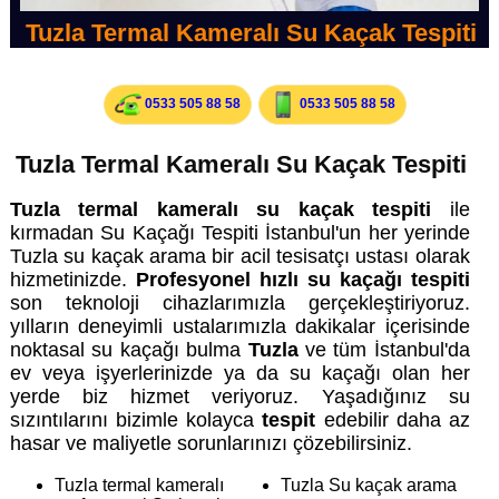
Tuzla Termal Kameralı Su Kaçak Tespiti
0533 505 88 58
0533 505 88 58
Tuzla Termal Kameralı Su Kaçak Tespiti
Tuzla termal kameralı su kaçak tespiti
ile
kırmadan Su Kaçağı Tespiti İstanbul'un her yerinde
Tuzla su kaçak arama bir acil tesisatçı ustası olarak
hizmetinizde.
Profesyonel hızlı su kaçağı tespiti
son teknoloji cihazlarımızla gerçekleştiriyoruz.
yılların deneyimli ustalarımızla dakikalar içerisinde
noktasal su kaçağı bulma
Tuzla
ve tüm İstanbul'da
ev veya işyerlerinizde ya da su kaçağı olan her
yerde biz hizmet veriyoruz. Yaşadığınız su
sızıntılarını bizimle kolayca
tespit
edebilir daha az
hasar ve maliyetle sorunlarınızı çözebilirsiniz.
Tuzla termal kameralı
Tuzla Su kaçak arama