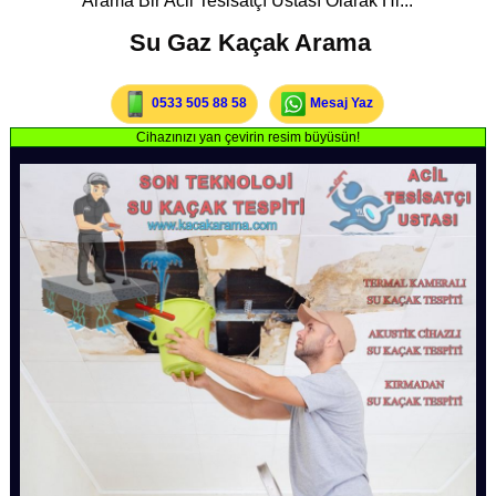
Arama Bir Acil Tesisatçı Ustası Olarak Hi...
Su Gaz Kaçak Arama
0533 505 88 58
Mesaj Yaz
Cihazınızı yan çevirin resim büyüsün!