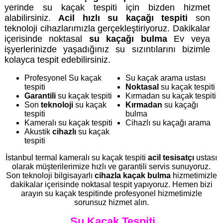
yerinde su kaçak tespiti için bizden hizmet
alabilirsiniz.
Acil hızlı su kaçağı tespiti
son
teknoloji cihazlarımızla gerçekleştiriyoruz. Dakikalar
içerisinde noktasal
su kaçağı bulma
Ev veya
işyerlerinizde yaşadığınız su sızıntılarını bizimle
kolayca tespit edebilirsiniz.
Profesyonel Su kaçak
Su kaçak arama ustası
tespiti
Noktasal
su kaçak tespiti
Garantili
su kaçak tespiti
Kırmadan su kaçak tespiti
Son
teknoloji
su kaçak
Kırmadan
su kaçağı
tespiti
bulma
Kameralı su kaçak tespiti
Cihazlı su kaçağı arama
Akustik
cihazlı
su kaçak
tespiti
İstanbul termal kameralı su kaçak tespiti
acil tesisatçı
ustası
olarak müşterilerimize hızlı ve garantili servis sunuyoruz.
Son teknoloji bilgisayarlı
cihazla kaçak bulma
hizmetimizle
dakikalar içerisinde noktasal tespit yapıyoruz. Hemen bizi
arayın su kaçak tespitinde profesyonel hizmetimizle
sorunsuz hizmet alın.
Su Kaçak Tespiti