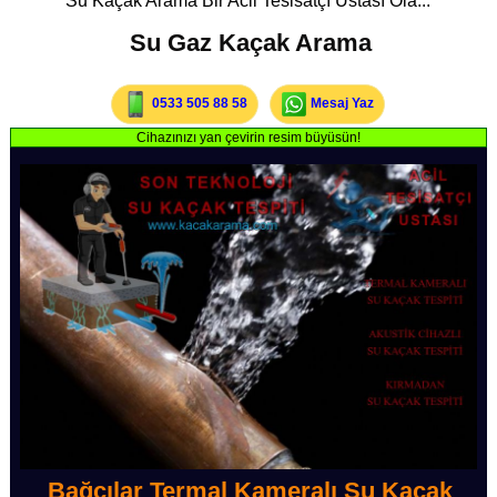
Su Kaçak Arama Bir Acil Tesisatçı Ustası Ola...
Su Gaz Kaçak Arama
0533 505 88 58
Mesaj Yaz
Cihazınızı yan çevirin resim büyüsün!
Bağcılar Termal Kameralı Su Kaçak