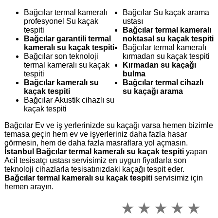
Bağcılar termal kameralı
Bağcılar Su kaçak arama
profesyonel Su kaçak
ustası
tespiti
Bağcılar termal kameralı
Bağcılar garantili termal
noktasal su kaçak tespiti
kameralı su kaçak tespiti
Bağcılar termal kameralı
Bağcılar son teknoloji
kırmadan su kaçak tespiti
termal kameralı su kaçak
Kırmadan su kaçağı
tespiti
bulma
Bağcılar kameralı su
Bağcılar termal cihazlı
kaçak tespiti
su kaçağı arama
Bağcılar Akustik cihazlı su
kaçak tespiti
Bağcılar Ev ve iş yerlerinizde su kaçağı varsa hemen bizimle
temasa geçin hem ev ve işyerleriniz daha fazla hasar
görmesin, hem de daha fazla masraflara yol açmasın.
İstanbul Bağcılar termal kameralı su kaçak tespiti
yapan
Acil tesisatçı ustası servisimiz en uygun fiyatlarla son
teknoloji cihazlarla tesisatınızdaki kaçağı tespit eder.
Bağcılar termal kameralı su kaçak tespiti
servisimiz için
hemen arayın.