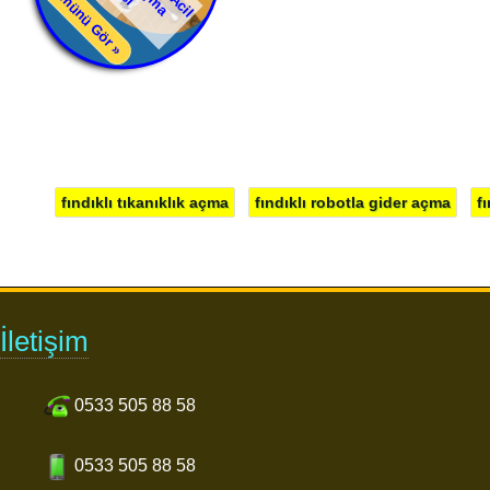
Tümünü Gör »
fındıklı tıkanıklık açma
fındıklı robotla gider açma
f
İletişim
0533 505 88 58
0533 505 88 58