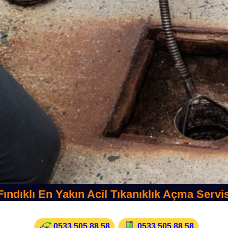
Fındıklı En Yakın Acil Tıkanıklık Açma Servis
0533 505 88 58
0533 505 88 58