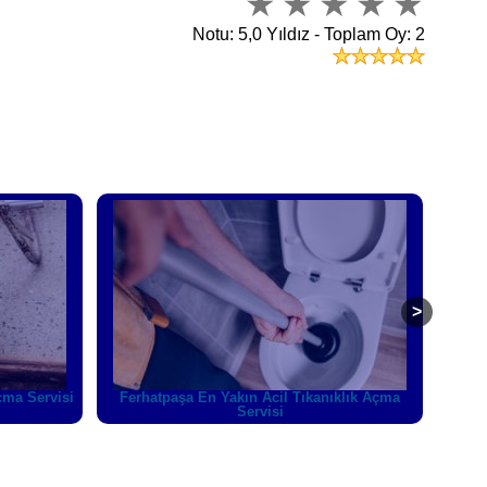
Notu: 5,0 Yıldız - Toplam Oy: 2
klık Açma
Beykoz En Yakın Acil Tıkanıklık Açma Servisi
Çav