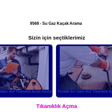
9568 - Su Gaz Kaçak Arama
Sizin için seçtiklerimiz
akın Acil Tıkanıklık Açma Servisi
Ferhatpaşa En Yakın Acil Tıkanı
Servisi
Tıkanıklık Açma