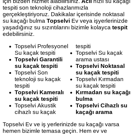
için bizden hizmet alabilirsiniz.
Acil
hızlı su kaçağı
tespiti son teknoloji cihazlarımızla
gerçekleştiriyoruz. Dakikalar içerisinde noktasal
su kaçağı bulma
Topselvi
Ev veya işyerlerinizde
yaşadığınız su sızıntılarını bizimle kolayca
tespit
edebilirsiniz.
Topselvi Profesyonel
tespiti
Su kaçak tespiti
Topselvi Su kaçak
Topselvi Garantili
arama ustası
su kaçak tespiti
Topselvi Noktasal
Topselvi Son
su kaçak tespiti
teknoloji su kaçak
Topselvi Kırmadan
tespiti
su kaçak tespiti
Topselvi Kameralı
Kırmadan su kaçağı
su kaçak tespiti
bulma
Topselvi Akustik
Topselvi Cihazlı su
cihazlı su kaçak
kaçağı arama
Topselvi Ev ve iş yerlerinizde su kaçağı varsa
hemen bizimle temasa geçin. Hem ev ve