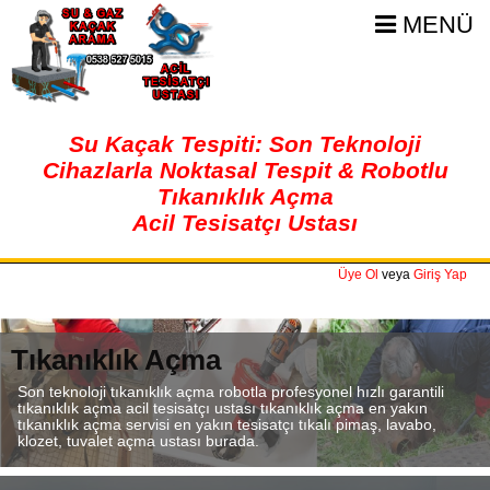
MENÜ
Su Kaçak Tespiti: Son Teknoloji
Cihazlarla Noktasal Tespit & Robotlu
Tıkanıklık Açma
Acil Tesisatçı Ustası
Üye Ol
veya
Giriş Yap
Tıkanıklık Açma
Son teknoloji tıkanıklık açma robotla profesyonel hızlı garantili
tıkanıklık açma acil tesisatçı ustası tıkanıklık açma en yakın
tıkanıklık açma servisi en yakın tesisatçı tıkalı pimaş, lavabo,
klozet, tuvalet açma ustası burada.