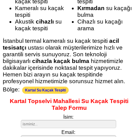
kaçak tespiti
tespiti
Kameralı su kaçak
Kırmadan
su kaçağı
tespiti
bulma
Akustik
cihazlı
su
Cihazlı su kaçağı
kaçak tespiti
arama
İstanbul termal kameralı su kaçak tespiti
acil
tesisatçı
ustası olarak müşterilerimize hızlı ve
garantili servis sunuyoruz. Son teknoloji
bilgisayarlı
cihazla kaçak bulma
hizmetimizle
dakikalar içerisinde noktasal tespit yapıyoruz.
Hemen bizi arayın su kaçak tespitinde
profesyonel hizmetimizle sorunsuz hizmet alın.
Bölge:
Kartal Su Kaçak Tespiti
Kartal Topselvi Mahallesi Su Kaçak Tespiti
Talep Formu
İsim:
Email: