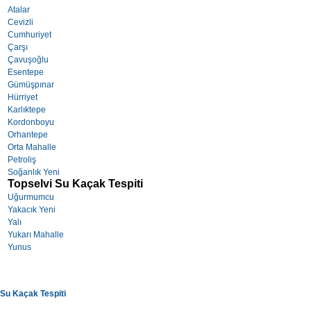
Atalar
Cevizli
Cumhuriyet
Çarşı
Çavuşoğlu
Esentepe
Gümüşpınar
Hürriyet
Karlıktepe
Kordonboyu
Orhantepe
Orta Mahalle
Petroliş
Soğanlık Yeni
Topselvi Su Kaçak Tespiti
Uğurmumcu
Yakacık Yeni
Yalı
Yukarı Mahalle
Yunus
Su Kaçak Tespiti